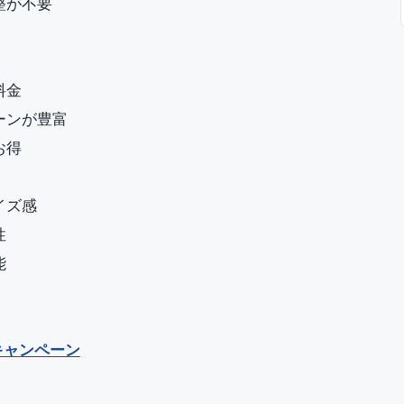
整が不要
料金
ーンが豊富
お得
イズ感
性
能
キャンペーン