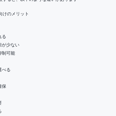
向けのメリット
れる
担が少ない
抑制可能
選べる
確保
要
る