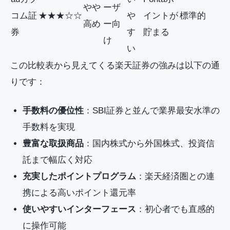
やや
ーザ
コム証
★★★☆☆
や
イントが
標準的
高め
ー向
券
す
貯まる
け
い
この比較表から見えてくる楽天証券の強みは以下の通
りです：
手数料の優位性
：SBI証券と並んで業界最安水準の
手数料を実現
豊富な取扱商品
：国内株式から外国株式、投資信
託まで幅広く対応
充実したポイントプログラム
：楽天経済圏との連
携による高いポイント還元率
使いやすいインターフェース
：初心者でも直感的
に操作可能