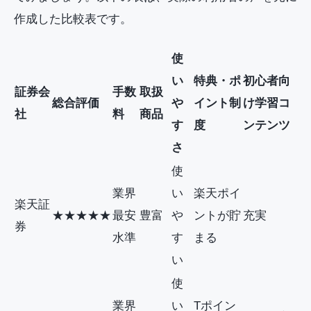
作成した比較表です。
使
い
特典・ポ
初心者向
証券会
手数
取扱
総合評価
や
イント制
け学習コ
社
料
商品
す
度
ンテンツ
さ
使
業界
い
楽天ポイ
楽天証
★★★★★
最安
豊富
や
ントが貯
充実
券
水準
す
まる
い
使
業界
い
Tポイン