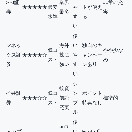
SBI証
業界
非常に充
★★★★★
最安
や
トが使え
券
最多
実
水準
す
る
い
使
マネッ
海外
い
独自のキ
低コ
やや少な
クス証
★★★★☆
株に
や
ャンペー
スト
め
券
強い
す
ンあり
い
シ
投資
松井証
低コ
ン
ポイント
★★★☆☆
信託
標準的
券
スト
プ
特典なし
充実
ル
使
auユ
auカブ
い
Pontaポ