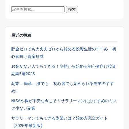
記
検索
事
を
最近の投稿
検
索
貯金ゼロでも大丈夫ゼロから始める投資生活のすすめ｜初
心者向け資産形成
お金がない人でもできる！少額から始める初心者向け投資
副業5選2025
副業 – 簡単 – 誰でも – 初心者でも始められる副業のすす
め!!
NISAや株が不安な今こそ！サラリーマンにおすすめのリス
ク少ない副業
サラリーマンでもできる副業とは？始め方完全ガイド
【2025年最新版】