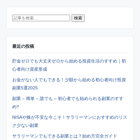
記
検索
事
を
最近の投稿
検
索
貯金ゼロでも大丈夫ゼロから始める投資生活のすすめ｜初
心者向け資産形成
お金がない人でもできる！少額から始める初心者向け投資
副業5選2025
副業 – 簡単 – 誰でも – 初心者でも始められる副業のすす
め!!
NISAや株が不安な今こそ！サラリーマンにおすすめのリス
ク少ない副業
サラリーマンでもできる副業とは？始め方完全ガイド